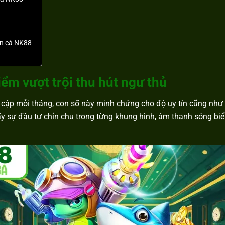
ắn cá NK88
ểm vượt trội thu hút ngư thủ
y cập mỗi tháng, con số này minh chứng cho độ uy tín cũng như
y sự đầu tư chỉn chu trong từng khung hình, âm thanh sóng biể