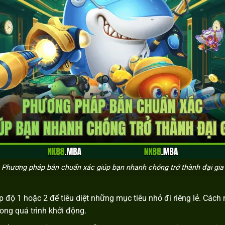
Phương pháp bắn chuẩn xác giúp bạn nhanh chóng trở thành đại gia
p độ 1 hoặc 2 để tiêu diệt những mục tiêu nhỏ đi riêng lẻ. Cách
ong quá trình khởi động.