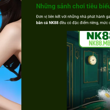
Những sảnh chơi tiêu biể
Đơn vị liên kết với những nhà phát hành g
bắn cá NK88
đều có đặc điểm riêng, mức c