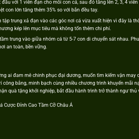
đầu với 1 viên đạn cho mỗi con cá, sau đó tăng lên 2, 3, 4 viê
 diệt con lớn tăng thêm 35% so với bắn đều tay.
tập trung xả đạn vào các góc nơi cá vừa xuất hiện vì đây là th
thương kép lên mục tiêu mà không tốn thêm chi phí.
tầm trung vào giữa nhóm cá từ 5-7 con di chuyển sát nhau. Phư
ơi an toàn, bền vững.
ững ai đam mê chinh phục đại dương, muốn tìm kiếm vận may
rí công bằng, minh bạch cùng nhiều chương trình khuyến mãi nạ
n quà tặng khởi nghiệp, bắt đầu hành trình trở thành ngư thủ v
á Cược Đỉnh Cao Tầm Cỡ Châu Á