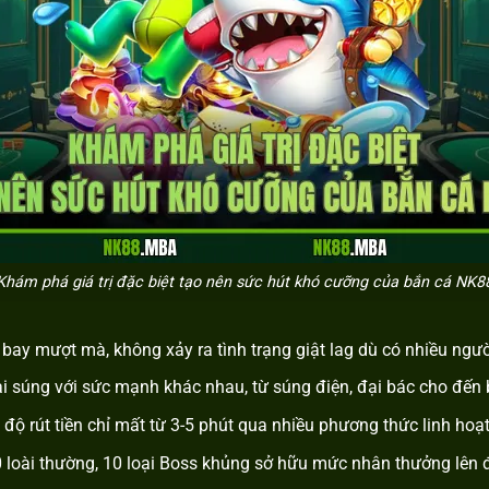
Khám phá giá trị đặc biệt tạo nên sức hút khó cưỡng của bắn cá NK8
bay mượt mà, không xảy ra tình trạng giật lag dù có nhiều ngườ
i súng với sức mạnh khác nhau, từ súng điện, đại bác cho đến
 độ rút tiền chỉ mất từ 3-5 phút qua nhiều phương thức linh hoạt
 loài thường, 10 loại Boss khủng sở hữu mức nhân thưởng lên 