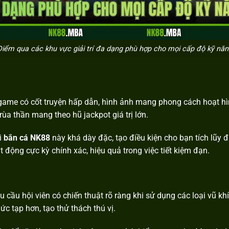
Điểm qua các khu vực giải trí đa dạng phù hợp cho mọi cấp độ kỹ năn
a game có cốt truyện hấp dẫn, hình ảnh mang phong cách hoạt hì
ùa thần mang theo hũ jackpot giá trị lớn.
i
bắn cá NK88
này khá dày đặc, tạo điều kiện cho bạn tích lũy
 động cực kỳ chính xác, hiệu quả trong việc tiết kiệm đạn.
êu cầu hội viên có chiến thuật rõ ràng khi sử dụng các loại vũ k
ức tạp hơn, tạo thử thách thú vị.