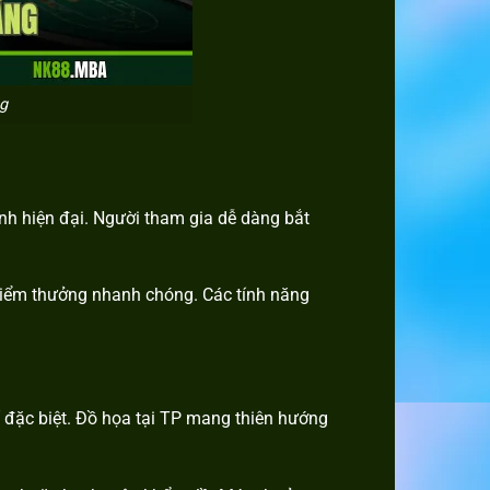
g
nh hiện đại. Người tham gia dễ dàng bắt
 điểm thưởng nhanh chóng. Các tính năng
hí đặc biệt. Đồ họa tại TP mang thiên hướng