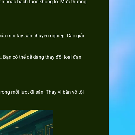
on hoặc bạch tuộc khổng lồ. Mức thưởng
ủa mọi tay săn chuyên nghiệp. Các giải
t. Bạn có thể dễ dàng thay đổi loại đạn
trong mỗi lượt đi săn. Thay vì bắn vô tội