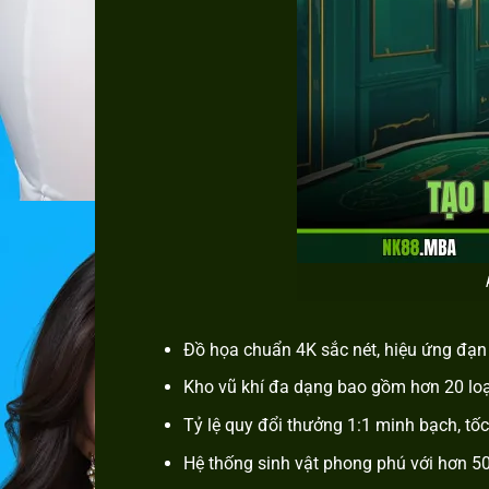
Đồ họa chuẩn 4K sắc nét, hiệu ứng đạn 
Kho vũ khí đa dạng bao gồm hơn 20 loạ
Tỷ lệ quy đổi thưởng 1:1 minh bạch, tốc
Hệ thống sinh vật phong phú với hơn 50