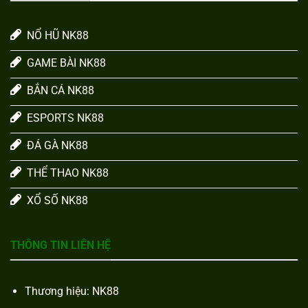
NỔ HŨ NK88
GAME BÀI NK88
BẮN CÁ NK88
ESPORTS NK88
ĐÁ GÀ NK88
THỂ THAO NK88
XỔ SỐ NK88
THÔNG TIN LIÊN HỆ
Thương hiệu: NK88