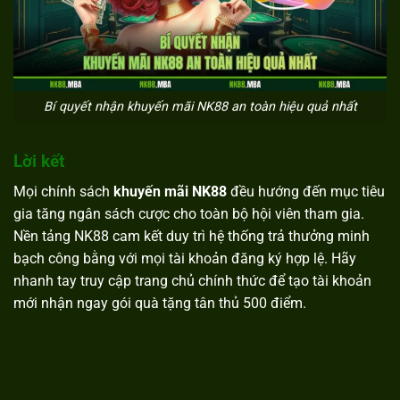
Bí quyết nhận khuyến mãi NK88 an toàn hiệu quả nhất
Lời kết
Mọi chính sách
khuyến mãi NK88
đều hướng đến mục tiêu
gia tăng ngân sách cược cho toàn bộ hội viên tham gia.
Nền tảng NK88 cam kết duy trì hệ thống trả thưởng minh
bạch công bằng với mọi tài khoản đăng ký hợp lệ. Hãy
nhanh tay truy cập trang chủ chính thức để tạo tài khoản
mới nhận ngay gói quà tặng tân thủ 500 điểm.