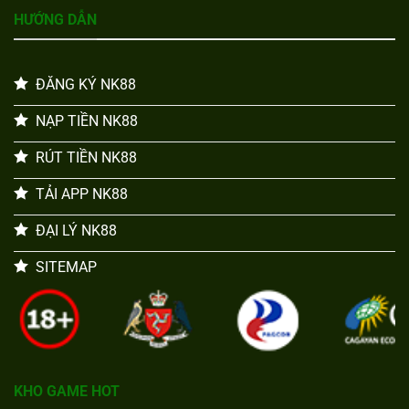
HƯỚNG DẪN
ĐĂNG KÝ NK88
NẠP TIỀN NK88
RÚT TIỀN NK88
TẢI APP NK88
ĐẠI LÝ NK88
SITEMAP
KHO GAME HOT